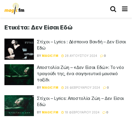
Ετικέτα:
Δεν Είσαι Εδώ
Στίχοι – Lyrics : Δέσποινα Βανδή – Δεν Είσαι
Εδώ
BY
MAGIC FM
28 ΑΥΓΟΎΣΤΟΥ 2024
0
Αποστολία Ζώη – «Δεν Είσαι Εδώ»: Το νέο
τραγούδι της, ένα σαγηνευτικό μουσικό
ταξίδι
BY
MAGIC FM
26 ΦΕΒΡΟΥΑΡΊΟΥ 2024
0
Στίχοι – Lyrics: Αποστολία Ζώη – Δεν Είσαι
Εδώ
BY
MAGIC FM
18 ΦΕΒΡΟΥΑΡΊΟΥ 2024
0