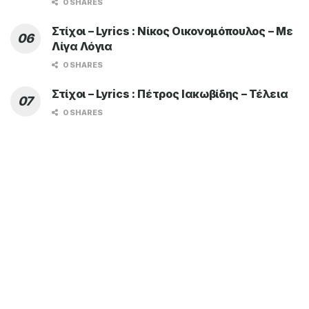
0 SHARES
Στίχοι – Lyrics : Νίκος Οικονομόπουλος – Με
Λίγα Λόγια
0 SHARES
Στίχοι – Lyrics : Πέτρος Ιακωβίδης – Τέλεια
0 SHARES