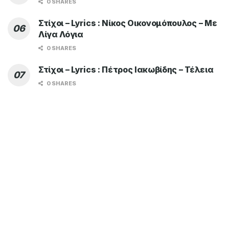
0 SHARES
Στίχοι – Lyrics : Νίκος Οικονομόπουλος – Με
Λίγα Λόγια
0 SHARES
Στίχοι – Lyrics : Πέτρος Ιακωβίδης – Τέλεια
0 SHARES