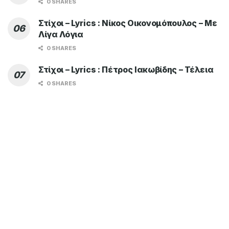
0 SHARES
Στίχοι – Lyrics : Νίκος Οικονομόπουλος – Με
Λίγα Λόγια
0 SHARES
Στίχοι – Lyrics : Πέτρος Ιακωβίδης – Τέλεια
0 SHARES