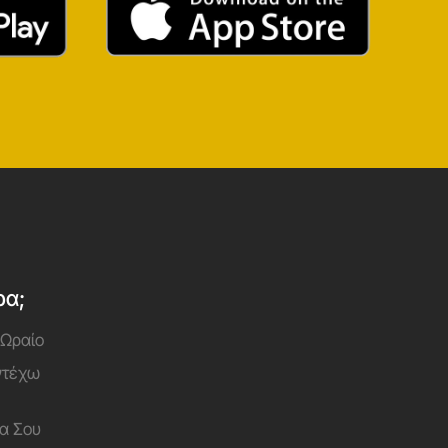
ρα;
 Ωραίο
Αντέχω
α Σου