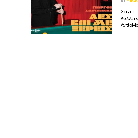
BY
MAGI
Στίχοι –
Καλλιτέ
ΑντίοΜο