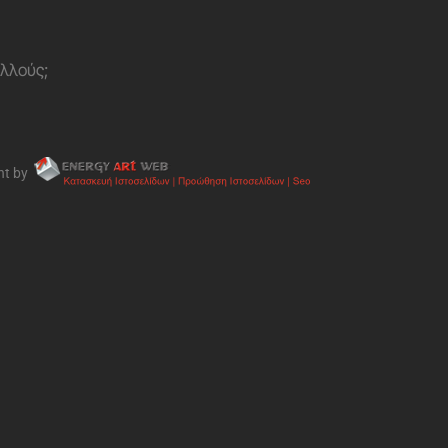
ολλούς;
nt by