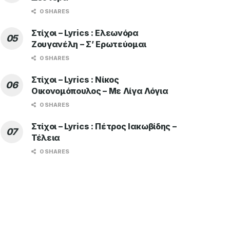
0 SHARES
Στίχοι – Lyrics : Ελεωνόρα
Ζουγανέλη – Σ’ Ερωτεύομαι
0 SHARES
Στίχοι – Lyrics : Νίκος
Οικονομόπουλος – Με Λίγα Λόγια
0 SHARES
Στίχοι – Lyrics : Πέτρος Ιακωβίδης –
Τέλεια
0 SHARES