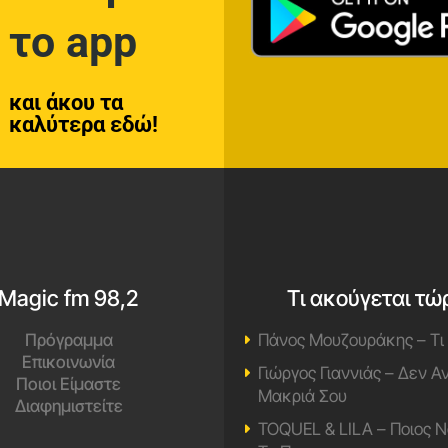
το app
και άκου τα
καλύτερα εδώ!
Magic fm 98,2
Τι ακούγεται τώ
Πρόγραμμα
Πάνος Μουζουράκης – Τι
Επικοινωνία
Γιώργος Γιαννιάς – Δεν 
Ποιοι Είμαστε
Μακριά Σου
Διαφημιστείτε
TOQUEL & LILA – Ποιος Ν