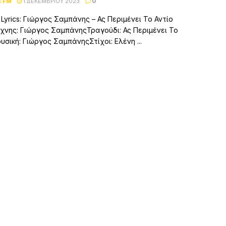
C FM
1 ΔΕΚΕΜΒΡΊΟΥ 2023
0
 Lyrics: Γιώργος Σαμπάνης – Ας Περιμένει Το Αντίο
χνης: Γιώργος ΣαμπάνηςΤραγούδι: Ας Περιμένει Το
υσική: Γιώργος ΣαμπάνηςΣτίχοι: Ελένη ...