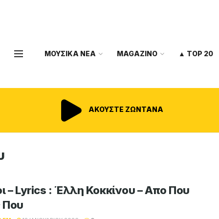
ΜΟΥΣΙΚΑ ΝΕΑ
MAGAZINO
▲ TOP 20
ΑΚΟΥΣΤΕ ΖΩΝΤΑΝΑ
υ
ι – Lyrics : Έλλη Κοκκίνου – Απο Που
ς Που