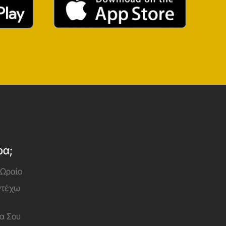
ρα;
 Ωραίο
Αντέχω
α Σου