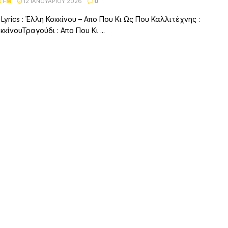
C FM
12 ΙΑΝΟΥΑΡΊΟΥ 2026
0
 Lyrics : Έλλη Κοκκίνου – Απο Που Κι Ως Που Καλλιτέχνης :
κίνουΤραγούδι : Απο Που Κι ...