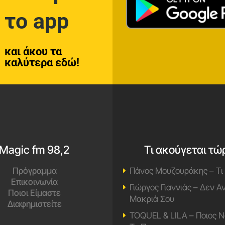
το app
και άκου τα
καλύτερα εδώ!
Magic fm 98,2
Τι ακούγεται τώ
Πρόγραμμα
Πάνος Μουζουράκης – Τι
Επικοινωνία
Γιώργος Γιαννιάς – Δεν 
Ποιοι Είμαστε
Μακριά Σου
Διαφημιστείτε
TOQUEL & LILA – Ποιος Ν