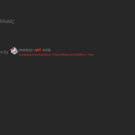
ολλούς;
nt by