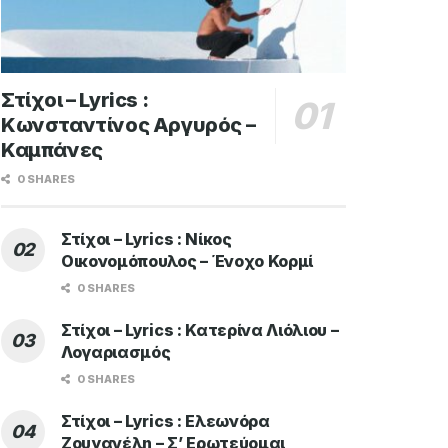
Στίχοι – Lyrics :
Κωνσταντίνος Αργυρός –
Καμπάνες
0 SHARES
Στίχοι – Lyrics : Νίκος
Οικονομόπουλος – Ένοχο Κορμί
0 SHARES
Στίχοι – Lyrics : Κατερίνα Λιόλιου –
Λογαριασμός
0 SHARES
Στίχοι – Lyrics : Ελεωνόρα
Ζουγανέλη – Σ’ Ερωτεύομαι