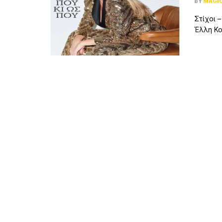
BY
MAGI
Στίχοι –
Έλλη Κοκ