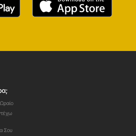
ρα;
 Ωραίο
Αντέχω
α Σου