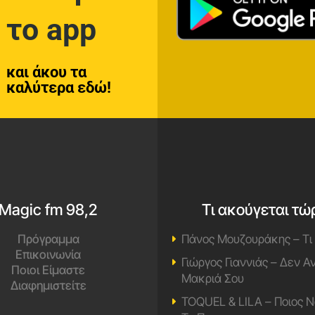
το app
και άκου τα
καλύτερα εδώ!
Magic fm 98,2
Τι ακούγεται τώ
Πρόγραμμα
Πάνος Μουζουράκης – Τι
Επικοινωνία
Γιώργος Γιαννιάς – Δεν 
Ποιοι Είμαστε
Μακριά Σου
Διαφημιστείτε
TOQUEL & LILA – Ποιος Ν