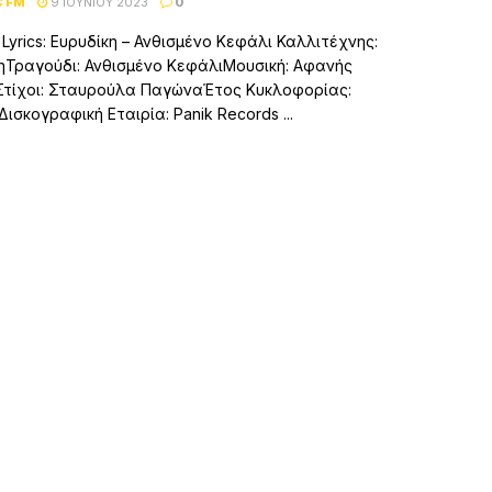
C FM
9 ΙΟΥΝΊΟΥ 2023
0
– Lyrics: Ευρυδίκη – Ανθισμένο Κεφάλι Καλλιτέχνης:
ηΤραγούδι: Ανθισμένο ΚεφάλιΜουσική: Αφανής
τίχοι: Σταυρούλα ΠαγώναΈτος Κυκλοφορίας:
Δισκογραφική Εταιρία: Panik Records ...