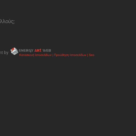
ολλούς;
nt by