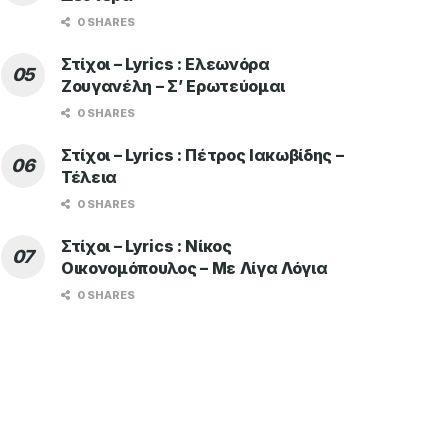
0 SHARES
Στίχοι – Lyrics : Ελεωνόρα
Ζουγανέλη – Σ’ Ερωτεύομαι
0 SHARES
Στίχοι – Lyrics : Πέτρος Ιακωβίδης –
Τέλεια
0 SHARES
Στίχοι – Lyrics : Νίκος
Οικονομόπουλος – Με Λίγα Λόγια
0 SHARES