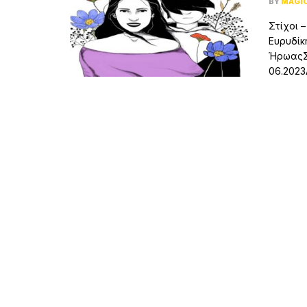
BY
MAGI
Στίχοι 
Ευρυδίκ
ΉρωαςΣ
06.2023