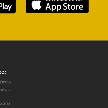
ρα;
 Ωραίο
Αντέχω
α Σου