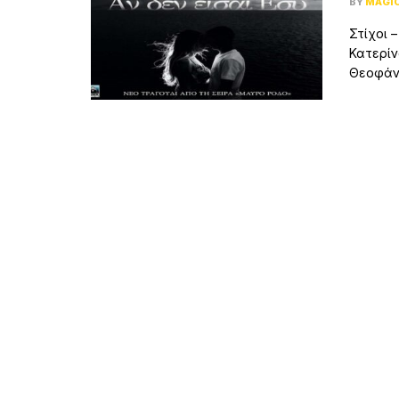
BY
MAGI
Στίχοι –
Κατερίν
Θεοφάνο