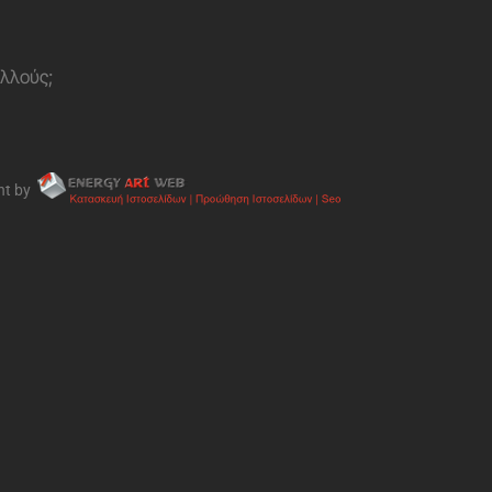
ολλούς;
nt by