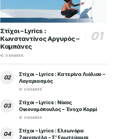
Στίχοι – Lyrics :
Κωνσταντίνος Αργυρός –
Καμπάνες
0 SHARES
Στίχοι – Lyrics : Κατερίνα Λιόλιου –
Λογαριασμός
0 SHARES
Στίχοι – Lyrics : Νίκος
Οικονομόπουλος – Ένοχο Κορμί
0 SHARES
Στίχοι – Lyrics : Ελεωνόρα
Ζουγανέλη – Σ’ Ερωτεύομαι