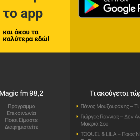
το app
και άκου τα
καλύτερα εδώ!
Magic fm 98,2
Τι ακούγεται τώ
Πρόγραμμα
Πάνος Μουζουράκης – Τι
Επικοινωνία
Γιώργος Γιαννιάς – Δεν 
Ποιοι Είμαστε
Μακριά Σου
Διαφημιστείτε
TOQUEL & LILA – Ποιος Ν