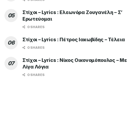
Στίχοι – Lyrics : Ελεωνόρα Ζουγανέλη – Σ’
Ερωτεύομαι
0 SHARES
Στίχοι – Lyrics : Πέτρος Ιακωβίδης – Τέλεια
0 SHARES
Στίχοι – Lyrics : Νίκος Οικονομόπουλος – Με
Λίγα Λόγια
0 SHARES