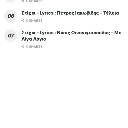
0 SHARES
Στίχοι – Lyrics : Πέτρος Ιακωβίδης – Τέλεια
0 SHARES
Στίχοι – Lyrics : Νίκος Οικονομόπουλος – Με
Λίγα Λόγια
0 SHARES