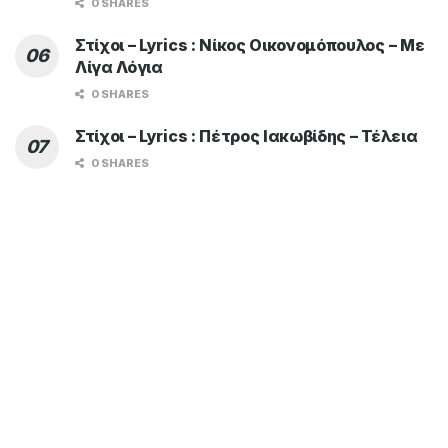
0 SHARES
Στίχοι – Lyrics : Νίκος Οικονομόπουλος – Με
Λίγα Λόγια
0 SHARES
Στίχοι – Lyrics : Πέτρος Ιακωβίδης – Τέλεια
0 SHARES