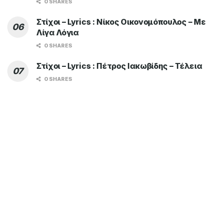
0 SHARES
Στίχοι – Lyrics : Νίκος Οικονομόπουλος – Με
Λίγα Λόγια
0 SHARES
Στίχοι – Lyrics : Πέτρος Ιακωβίδης – Τέλεια
0 SHARES