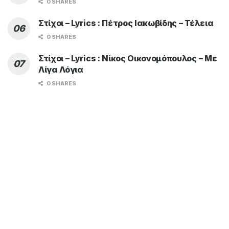
0 SHARES
Στίχοι – Lyrics : Πέτρος Ιακωβίδης – Τέλεια
0 SHARES
Στίχοι – Lyrics : Νίκος Οικονομόπουλος – Με
Λίγα Λόγια
0 SHARES