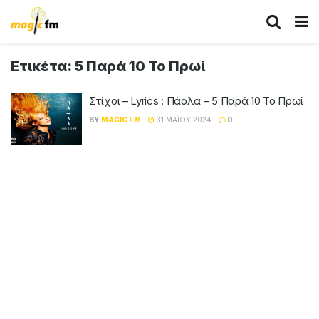
Ετικέτα:
5 Παρά 10 Το Πρωί
Στίχοι – Lyrics : Πάολα – 5 Παρά 10 Το Πρωί
BY
MAGIC FM
31 ΜΑΪ́ΟΥ 2024
0